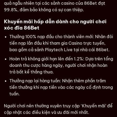
quả ngẫu nhiên tại các sảnh casino của 86Bet đạt
99.8%, đảm bảo không có sự can thiệp.
Khuyến mãi hấp dẫn dành cho người chơi
xóc đĩa 86Bet
Thưởng 100% nạp đầu cho thành viên mới: Nhân đôi
tiền nạp lần đầu khi tham gia Casino trực tuyến,
bao gồm cả
sảnh Playtech Live tại nhà cái 86bet
.
Hoàn trả không giới hạn lên đến 1.2%: Dựa trên tổng
doanh thu cược hàng ngày, người chơi nhận hoàn
trả bất kể thắng thua.
Thưởng nạp lại hàng tuần: Nhận thêm phần trăm
tiền thưởng khi nạp tiền vào các ngày cố định trong
tuần.
Người chơi nên thường xuyên truy cập ‘Khuyến mãi’ để
cập nhật các điều kiện và ưu đãi mới nhất.