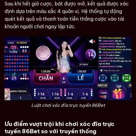
Sau khi hết giờ cược, bát được mở, kết quả được xác
định dựa trên màu sắc 4 quân vị. Hệ thống tự động
quét kết quả và thanh toán tiền thắng cược vào tài
khoản người chơi ngay lập tức.
Luật chơi xóc đĩa trực tuyến 86Bet
Ưu điểm vượt trội khi chơi xóc đĩa trực
tuyến 86Bet so với truyền thống