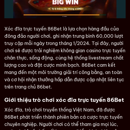
Xóc đĩa trực tuyến 86Bet là lựa chọn hàng đầu của
đông đảo người chơi, ghi nhận trung bình 60,000 lượt
truy cập mỗi ngày trong tháng 1/2024. Tại đây, người
chơi sẽ được trải nghiệm không gian casino trực tuyến
chân thực, sống động, cùng hệ thống livestream chất
lượng cao và đặt cược minh bạch. 86Bet cam kết
mang đến một môi trường giải trí công bằng, an toàn
và cơ hội nhận thưởng hấp dẫn được cập nhật liên tục
trên
trang chủ 86bet
.
Giới thiệu trò chơi xóc đĩa trực tuyến 86Bet
Xóc đĩa, trò chơi truyền thống Việt Nam, đã được
86Bet phát triển thành phiên bản cá cược trực tuyến
chuyên nghiệp. Người chơi có thể tham gia mọi lúc,