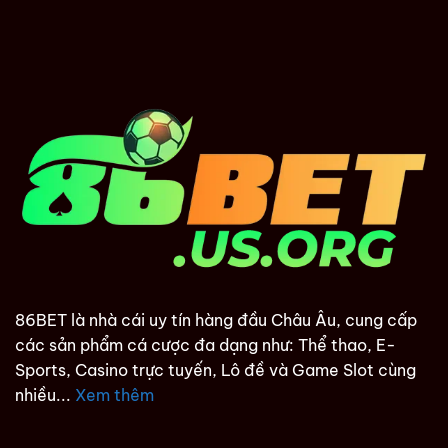
86BET
là nhà cái uy tín hàng đầu Châu Âu, cung cấp
các sản phẩm cá cược đa dạng như: Thể thao, E-
Sports, Casino trực tuyến, Lô đề và Game Slot cùng
nhiều...
Xem thêm