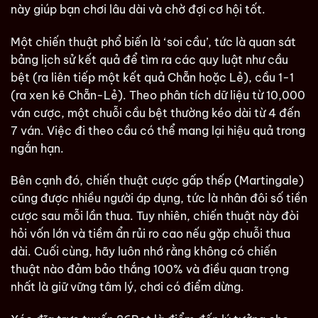
này giúp bạn chơi lâu dài và chờ đợi cơ hội tốt.
Một chiến thuật phổ biến là ‘soi cầu’, tức là quan sát
bảng lịch sử kết quả để tìm ra các quy luật như cầu
bệt (ra liên tiếp một kết quả Chẵn hoặc Lẻ), cầu 1-1
(ra xen kẽ Chẵn-Lẻ). Theo phân tích dữ liệu từ 10,000
ván cược, một chuỗi cầu bệt thường kéo dài từ 4 đến
7 ván. Việc đi theo cầu có thể mang lại hiệu quả trong
ngắn hạn.
Bên cạnh đó, chiến thuật cược gấp thếp (Martingale)
cũng được nhiều người áp dụng, tức là nhân đôi số tiền
cược sau mỗi lần thua. Tuy nhiên, chiến thuật này đòi
hỏi vốn lớn và tiềm ẩn rủi ro cao nếu gặp chuỗi thua
dài. Cuối cùng, hãy luôn nhớ rằng không có chiến
thuật nào đảm bảo thắng 100% và điều quan trọng
nhất là giữ vững tâm lý, chơi có điểm dừng.