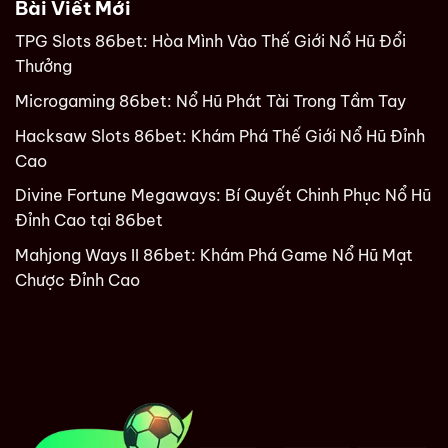
Bài Viết Mới
TPG Slots 86bet: Hòa Mình Vào Thế Giới Nổ Hũ Đổi
Thưởng
Microgaming 86bet: Nổ Hũ Phát Tài Trong Tầm Tay
Hacksaw Slots 86bet: Khám Phá Thế Giới Nổ Hũ Đỉnh
Cao
Divine Fortune Megaways: Bí Quyết Chinh Phục Nổ Hũ
Đỉnh Cao tại 86bet
Mahjong Ways II 86bet: Khám Phá Game Nổ Hũ Mạt
Chược Đỉnh Cao