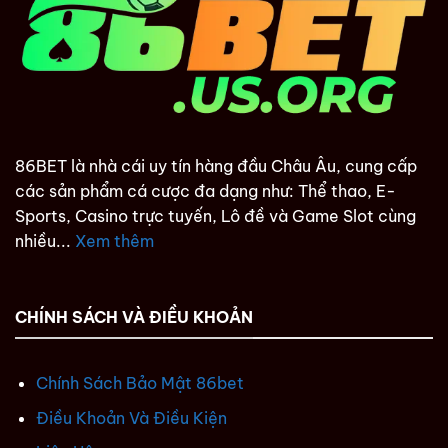
86BET
là nhà cái uy tín hàng đầu Châu Âu, cung cấp
các sản phẩm cá cược đa dạng như: Thể thao, E-
Sports, Casino trực tuyến, Lô đề và Game Slot cùng
nhiều...
Xem thêm
CHÍNH SÁCH VÀ ĐIỀU KHOẢN
Chính Sách Bảo Mật 86bet
Điều Khoản Và Điều Kiện