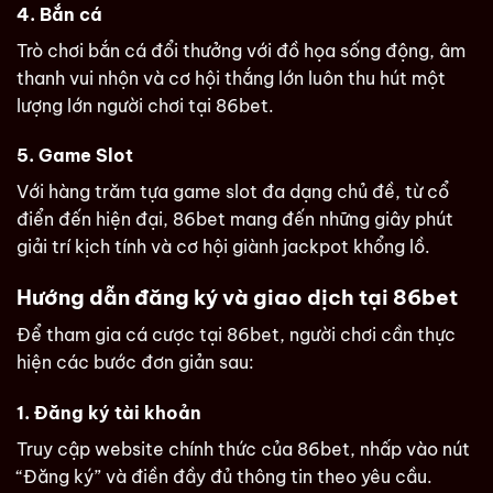
4. Bắn cá
Trò chơi bắn cá đổi thưởng với đồ họa sống động, âm
thanh vui nhộn và cơ hội thắng lớn luôn thu hút một
lượng lớn người chơi tại 86bet.
5. Game Slot
Với hàng trăm tựa game slot đa dạng chủ đề, từ cổ
điển đến hiện đại, 86bet mang đến những giây phút
giải trí kịch tính và cơ hội giành jackpot khổng lồ.
Hướng dẫn đăng ký và giao dịch tại 86bet
Để tham gia cá cược tại 86bet, người chơi cần thực
hiện các bước đơn giản sau:
1. Đăng ký tài khoản
Truy cập website chính thức của 86bet, nhấp vào nút
“Đăng ký” và điền đầy đủ thông tin theo yêu cầu.