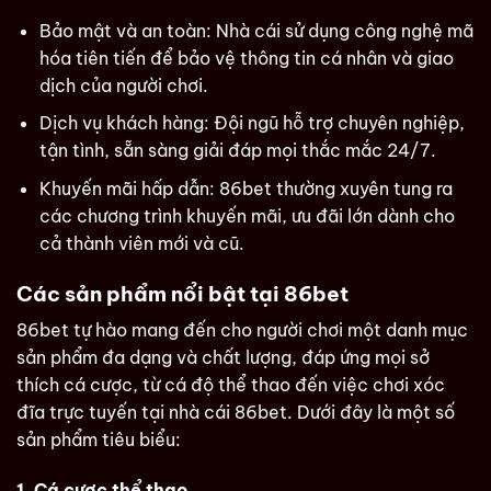
Bảo mật và an toàn: Nhà cái sử dụng công nghệ mã
hóa tiên tiến để bảo vệ thông tin cá nhân và giao
dịch của người chơi.
Dịch vụ khách hàng: Đội ngũ hỗ trợ chuyên nghiệp,
tận tình, sẵn sàng giải đáp mọi thắc mắc 24/7.
Khuyến mãi hấp dẫn: 86bet thường xuyên tung ra
các chương trình khuyến mãi, ưu đãi lớn dành cho
cả thành viên mới và cũ.
Các sản phẩm nổi bật tại 86bet
86bet tự hào mang đến cho người chơi một danh mục
sản phẩm đa dạng và chất lượng, đáp ứng mọi sở
thích cá cược, từ cá độ thể thao đến việc
chơi xóc
đĩa trực tuyến tại nhà cái 86bet
. Dưới đây là một số
sản phẩm tiêu biểu:
1. Cá cược thể thao