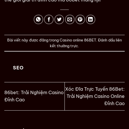
Bài viết này được đăng trong
Casino online 86BET
. Đánh dấu
liên
kết thường trực
.
SEO
Xóc Đĩa Trực Tuyến 86Bet:
86bet: Trải Nghiệm Casino
Trải Nghiệm Casino Online
Đỉnh Cao
Đỉnh Cao