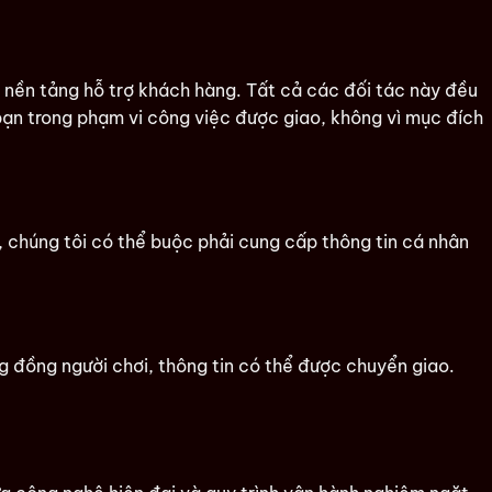
ặc nền tảng hỗ trợ khách hàng. Tất cả các đối tác này đều
bạn trong phạm vi công việc được giao, không vì mục đích
, chúng tôi có thể buộc phải cung cấp thông tin cá nhân
g đồng người chơi, thông tin có thể được chuyển giao.