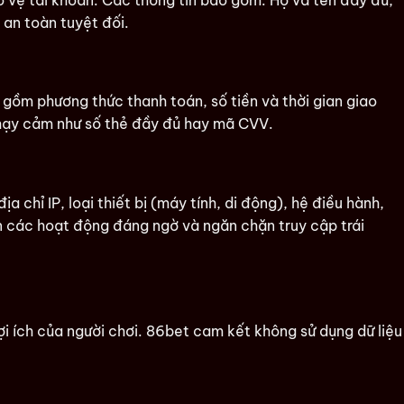
 an toàn tuyệt đối.
ao gồm phương thức thanh toán, số tiền và thời gian giao
nhạy cảm như số thẻ đầy đủ hay mã CVV.
 chỉ IP, loại thiết bị (máy tính, di động), hệ điều hành,
iện các hoạt động đáng ngờ và ngăn chặn truy cập trái
i ích của người chơi. 86bet cam kết không sử dụng dữ liệu