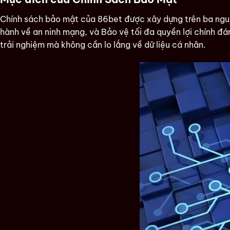
Chính sách bảo mật của 86bet được xây dựng trên ba nguyê
hành về an ninh mạng, và Bảo vệ tối đa quyền lợi chính đán
trải nghiệm mà không cần lo lắng về dữ liệu cá nhân.