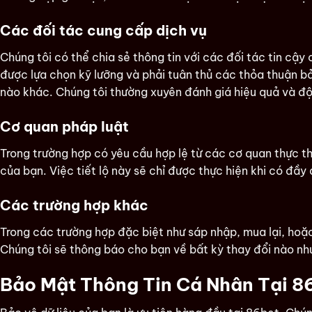
Các đối tác cung cấp dịch vụ
Chúng tôi có thể chia sẻ thông tin với các đối tác tin cậ
được lựa chọn kỹ lưỡng và phải tuân thủ các thỏa thuận b
nào khác. Chúng tôi thường xuyên đánh giá hiệu quả và độ 
Cơ quan pháp luật
Trong trường hợp có yêu cầu hợp lệ từ các cơ quan thực t
của bạn. Việc tiết lộ này sẽ chỉ được thực hiện khi có đầy 
Các trường hợp khác
Trong các trường hợp đặc biệt như sáp nhập, mua lại, hoặ
Chúng tôi sẽ thông báo cho bạn về bất kỳ thay đổi nào nh
Bảo Mật Thông Tin Cá Nhân Tại 8