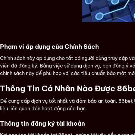
Phạm vi áp dụng của Chính Sách
Chính sách này áp dụng cho tất cả người dùng truy cập và
viên đã đăng ký. Bằng việc sử dụng dịch vụ, bạn đồng ý vớ
chính sách này để phù hợp với các tiêu chuẩn bảo mật mới
Thông Tin Cá Nhân Nào Được 86b
Để cung cấp dịch vụ tốt nhất và đảm bảo an toàn, 86bet Us
liệu liên quan đến hoạt động của bạn.
Thông tin đăng ký tài khoản
Khi bạn tạo tài khoản tại 86bet, chúng tôi yêu cầu cung c