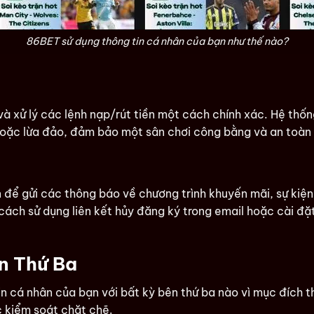
86BET sử dụng thông tin cá nhân của bạn như thế nào?
và xử lý các lệnh nạp/rút tiền một cách chính xác. Hệ thố
 hoặc lừa đảo, đảm bảo một sân chơi công bằng và an toàn 
n để gửi các thông báo về chương trình khuyến mãi, sự kiệ
 cách sử dụng liên kết hủy đăng ký trong email hoặc cài đ
n Thứ Ba
 cá nhân của bạn với bất kỳ bên thứ ba nào vì mục đích th
c kiểm soát chặt chẽ.