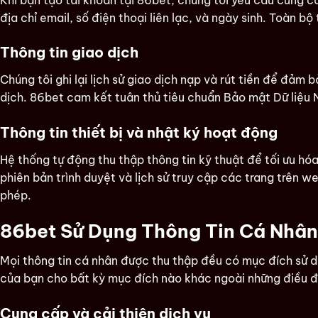
địa chỉ email, số điện thoại liên lạc, và ngày sinh. Toàn 
Thông tin giao dịch
Chúng tôi ghi lại lịch sử giao dịch nạp và rút tiền để đảm 
dịch. 86bet cam kết tuân thủ tiêu chuẩn Bảo mật Dữ liệu 
Thông tin thiết bị và nhật ký hoạt động
Hệ thống tự động thu thập thông tin kỹ thuật để tối ưu hóa
phiên bản trình duyệt và lịch sử truy cập các trang trên 
phép.
86bet Sử Dụng Thông Tin Cá Nhân
Mọi thông tin cá nhân được thu thập đều có mục đích sử dụ
của bạn cho bất kỳ mục đích nào khác ngoài những điều đ
Cung cấp và cải thiện dịch vụ