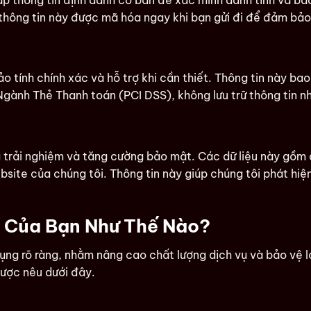
bộ thông tin này được mã hóa ngay khi bạn gửi đi để đảm bảo
bảo tính chính xác và hỗ trợ khi cần thiết. Thông tin này b
Ngành Thẻ Thanh toán (PCI DSS), không lưu trữ thông tin 
 trải nghiệm và tăng cường bảo mật. Các dữ liệu này gồm địa
website của chúng tôi. Thông tin này giúp chúng tôi phát h
 Của Bạn Như Thế Nào?
ng rõ ràng, nhằm nâng cao chất lượng dịch vụ và bảo vệ lợ
ược nêu dưới đây.