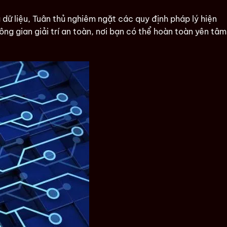
dữ liệu, Tuân thủ nghiêm ngặt các quy định pháp lý hiện
ng gian giải trí an toàn, nơi bạn có thể hoàn toàn yên tâm