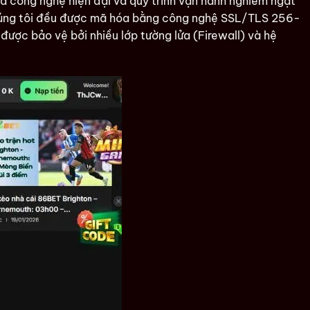
ữa công nghệ hiện đại và quy trình vận hành nghiêm ngặt
 chúng tôi đều được mã hóa bằng công nghệ SSL/TLS 256-
được bảo vệ bởi nhiều lớp tường lửa (Firewall) và hệ