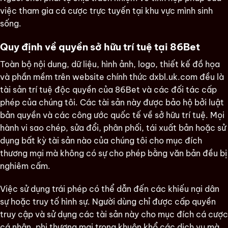
việc tham gia cá cược trực tuyến tại khu vực mình sinh
sống.
Quy định về quyền sở hữu trí tuệ tại 86Bet
Toàn bộ nội dung, dữ liệu, hình ảnh, logo, thiết kế đồ họa
và phần mềm trên website chính thức dxbl.uk.com đều là
tài sản trí tuệ độc quyền của 86Bet và các đối tác cấp
phép của chúng tôi. Các tài sản này được bảo hộ bởi luật
bản quyền và các công ước quốc tế về sở hữu trí tuệ. Mọi
hành vi sao chép, sửa đổi, phân phối, tái xuất bản hoặc sử
dụng bất kỳ tài sản nào của chúng tôi cho mục đích
thương mại mà không có sự cho phép bằng văn bản đều bị
nghiêm cấm.
Việc sử dụng trái phép có thể dẫn đến các khiếu nại dân
sự hoặc truy tố hình sự. Người dùng chỉ được cấp quyền
truy cập và sử dụng các tài sản này cho mục đích cá cược
cá nhân, phi thương mại trong khuôn khổ các dịch vụ mà