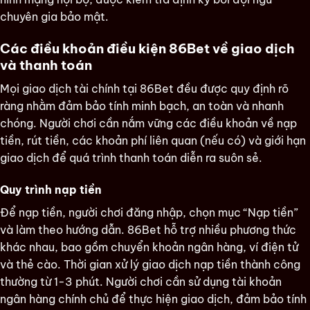
chuyên gia bảo mật.
Các điều khoản điều kiện 86Bet về giao dịch
và thanh toán
Mọi giao dịch tài chính tại 86Bet đều được quy định rõ
ràng nhằm đảm bảo tính minh bạch, an toàn và nhanh
chóng. Người chơi cần nắm vững các điều khoản về nạp
tiền, rút tiền, các khoản phí liên quan (nếu có) và giới hạn
giao dịch để quá trình thanh toán diễn ra suôn sẻ.
Quy trình nạp tiền
Để nạp tiền, người chơi đăng nhập, chọn mục “Nạp tiền”
và làm theo hướng dẫn. 86Bet hỗ trợ nhiều phương thức
khác nhau, bao gồm chuyển khoản ngân hàng, ví điện tử
và thẻ cào. Thời gian xử lý giao dịch nạp tiền thành công
thường từ 1-3 phút. Người chơi cần sử dụng tài khoản
ngân hàng chính chủ để thực hiện giao dịch, đảm bảo tính