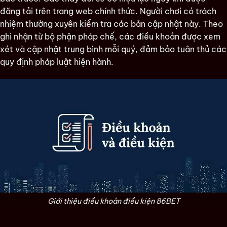
đăng tải trên trang web chính thức. Người chơi có trách
nhiệm thường xuyên kiểm tra các bản cập nhật này. Theo
ghi nhận từ bộ phận pháp chế, các điều khoản được xem
xét và cập nhật trung bình mỗi quý, đảm bảo tuân thủ các
quy định pháp luật hiện hành.
Giới thiệu điều khoản điều kiện 86BET