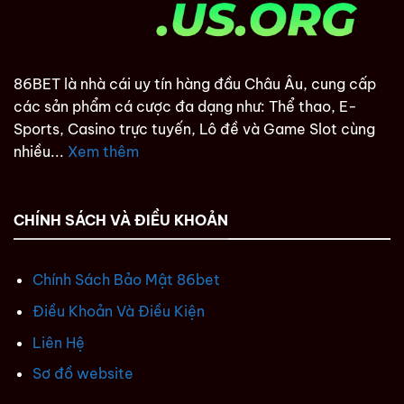
86BET
là nhà cái uy tín hàng đầu Châu Âu, cung cấp
các sản phẩm cá cược đa dạng như: Thể thao, E-
Sports, Casino trực tuyến, Lô đề và Game Slot cùng
nhiều...
Xem thêm
CHÍNH SÁCH VÀ ĐIỀU KHOẢN
Chính Sách Bảo Mật 86bet
Điều Khoản Và Điều Kiện
Liên Hệ
Sơ đồ website