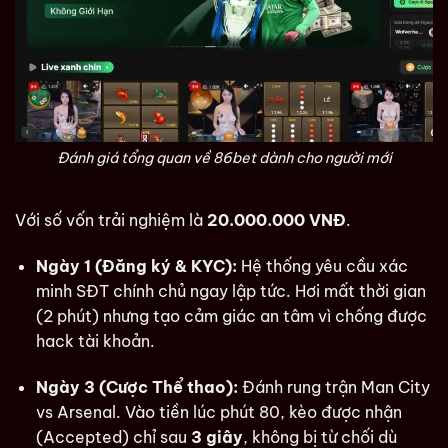
Đánh giá tổng quan về 86bet dành cho người mới
Với số vốn trải nghiệm là
20.000.000 VNĐ
.
Ngày 1 (Đăng ký & KYC):
Hệ thống yêu cầu xác
minh SĐT chính chủ ngay lập tức. Hơi mất thời gian
(2 phút) nhưng tạo cảm giác an tâm vì chống được
hack tài khoản.
Ngày 3 (Cược Thể thao):
Đánh rung trận Man City
vs Arsenal. Vào tiền lúc phút 80, kèo được nhận
(Accepted) chỉ sau
3 giây
, không bị từ chối dù