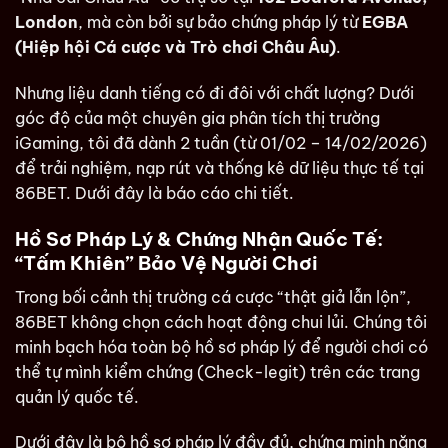
London
, mà còn bởi sự bảo chứng pháp lý từ
EGBA
(Hiệp hội Cá cược và Trò chơi Châu Âu)
.
Nhưng liệu danh tiếng có đi đôi với chất lượng? Dưới
góc độ của một chuyên gia phân tích thị trường
iGaming, tôi đã dành 2 tuần (từ 01/02 – 14/02/2026)
để trải nghiệm, nạp rút và thống kê dữ liệu thực tế tại
86BET. Dưới đây là báo cáo chi tiết.
Hồ Sơ Pháp Lý & Chứng Nhận Quốc Tế:
“Tấm Khiên” Bảo Vệ Người Chơi
Trong bối cảnh thị trường cá cược “thật giả lẫn lộn”,
86BET không chọn cách hoạt động chui lủi. Chúng tôi
minh bạch hóa toàn bộ hồ sơ pháp lý để người chơi có
thể tự mình kiểm chứng (Check-legit) trên các trang
quản lý quốc tế.
Dưới đây là bộ hồ sơ pháp lý đầy đủ, chứng minh năng