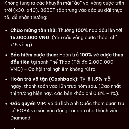
Không tung ra các khuyến mãi “ảo” với vòng cược trên
trời (x30, x40), 86BET tập trung vào các ưu đãi thực
tế, dễ nhận thưởng:
Chào mừng tân thủ
:
Thưởng
100%
nạp đầu lên tới
15.000.000 VNĐ
. (Yêu cầu vòng cược thấp: chỉ
x15 vòng).
Bảo hiểm cược thua:
Hoàn trả
100% vé cược thua
đầu tiên
tại sảnh Thể Thao (Tối đa 2.000.000
VNĐ) – Cơ hội trải nghiệm không rủi ro.
Hoàn trả vô tận (Cashback):
Tỷ lệ
1.5%
mỗi
ngày, thanh toán vào 12h trưa hôm sau. (Cao nhất
thị trường hiện nay, các bên khác chỉ 0.8% – 1%).
Đặc quyền VIP:
Vé du lịch Anh Quốc tham quan trụ
sở EGBA và sân vận động London cho thành viên
Diamond.