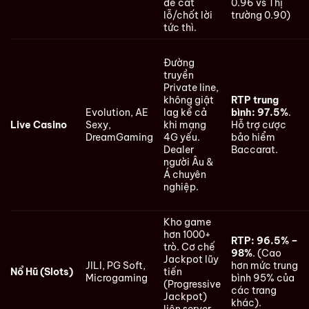
để cắt
0.96 vs Thị
lỗ/chốt lời
trường 0.90)
tức thì.
Đường
truyền
Private line,
không giật
RTP trung
Evolution, AE
lag kể cả
bình: 97.5%
.
Live Casino
Sexy,
khi mạng
Hỗ trợ cược
DreamGaming
4G yếu.
bảo hiểm
Dealer
Baccarat.
người Âu &
Á chuyên
nghiệp.
Kho game
hơn 1000+
RTP: 96.5% –
trò. Cơ chế
98%
. (Cao
Jackpot lũy
JILI, PG Soft,
hơn mức trung
Nổ Hũ (Slots)
tiến
Microgaming
bình 95% của
(Progressive
các trang
Jackpot)
khác).