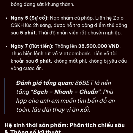
bóng đang sát khung thành.
Ngày 5 (Sự cố):
Nạp nhầm cú pháp. Liên hệ Zalo
CSKH lúc 2h sáng, được hỗ trợ cộng điểm thủ công
sau
5 phút
. Thái độ nhân viên rất chuyên nghiệp.
Ngày 7 (Rút tiền):
Thắng lên
38.500.000 VNĐ
.
Thực hiện lệnh rút về Vietcombank. Tiền về tài
khoản sau
6 phút
, không mất phí, không bị yêu cầu
vòng cược ẩn.
Đánh giá tổng quan:
86BET là nền
tảng
“Sạch – Nhanh – Chuẩn”
. Phù
hợp cho anh em muốn tìm bến đỗ an
toàn, lâu dài thay vì ăn xổi.
Hệ sinh thái sản phẩm: Phân tích chiều sâu
& Thông số kỹ thuật