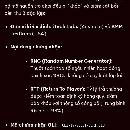
bộ mã nguồn trò chơi đều bị “khóa” và giám sát bởi
bên thứ 3 độc lập:
Đơn vị kiểm định:
iTech Labs
(Australia) và
BMM
Testlabs
(USA).
Nội dung chứng nhận:
RNG (Random Number Generator):
Thuật toán tạo số ngẫu nhiên hoạt động
chính xác 100%, không có quy luật lặp lại.
RTP (Return To Player):
Tỷ lệ trả thưởng
được kiểm toán định kỳ hàng quý, đảm
bảo khớp với thông số công bố (Trung bình
96.5% – 98%).
Mã chứng nhận GLI:
.
GLI-19-86BET-VERIFIED