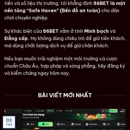
tiền và số liệu thị trường, tôi khẳng định
86BET là một
nền tảng “Safe Haven” (Bến đỗ an toàn)
cho dân
chơi chuyên nghiệp.
Sự khác biệt của
86BET
nằm ở tính
Minh bạch
và
Đẳng cấp
. Họ không dùng chiêu trò để giữ tiền khách,
mà dùng chất lượng dịch vụ để giữ chân khách.
Nếu bạn muốn trải nghiệm một môi trường cá cược
chuẩn Châu Âu, hợp pháp và sòng phẳng, hãy đăng ký
và kiểm chứng ngay hôm nay.
BÀI VIẾT MỚI NHẤT
02
Th2