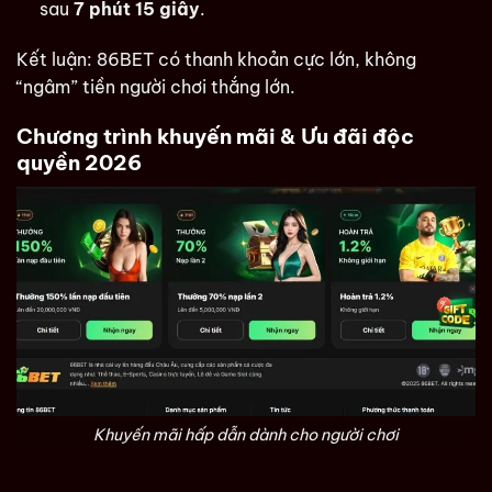
sau
7 phút 15 giây
.
Kết luận: 86BET có thanh khoản cực lớn, không
“ngâm” tiền người chơi thắng lớn.
Chương trình khuyến mãi & Ưu đãi độc
quyền 2026
Khuyến mãi hấp dẫn dành cho người chơi