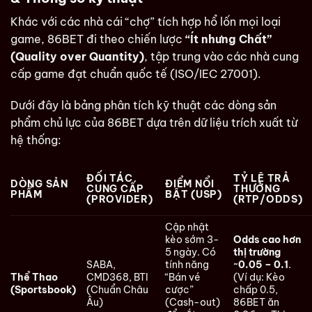
Khác với các nhà cái “chợ” tích hợp hổ lốn mọi loại
game, 86BET đi theo chiến lược
“Ít nhưng Chất”
(Quality over Quantity)
, tập trung vào các nhà cung
cấp game đạt chuẩn quốc tế (ISO/IEC 27001).
Dưới đây là bảng phân tích kỹ thuật các dòng sản
phẩm chủ lực của 86BET dựa trên dữ liệu trích xuất từ
hệ thống:
ĐỐI TÁC
TỶ LỆ TRẢ
DÒNG SẢN
ĐIỂM NỔI
CUNG CẤP
THƯỞNG
PHẨM
BẬT (USP)
(PROVIDER)
(RTP/ODDS)
Cập nhật
kèo sớm 3-
Odds cao hơn
5 ngày. Có
thị trường
SABA,
tính năng
~0.05 – 0.1
.
Thể Thao
CMD368, BTI
“Bán vé
(Ví dụ: Kèo
(Sportsbook)
(Chuẩn Châu
cược”
chấp 0.5,
Âu)
(Cash-out)
86BET ăn