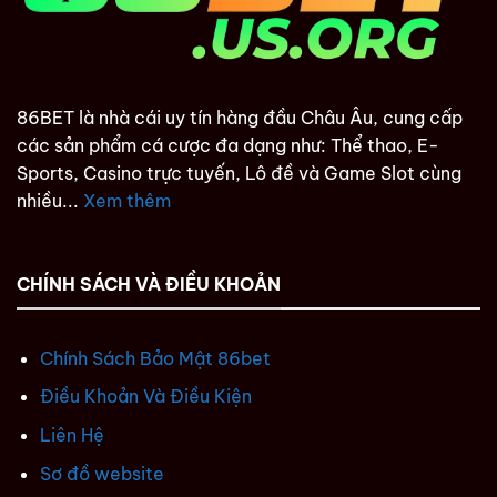
86BET
là nhà cái uy tín hàng đầu Châu Âu, cung cấp
các sản phẩm cá cược đa dạng như: Thể thao, E-
Sports, Casino trực tuyến, Lô đề và Game Slot cùng
nhiều...
Xem thêm
CHÍNH SÁCH VÀ ĐIỀU KHOẢN
Chính Sách Bảo Mật 86bet
Điều Khoản Và Điều Kiện
Liên Hệ
Sơ đồ website