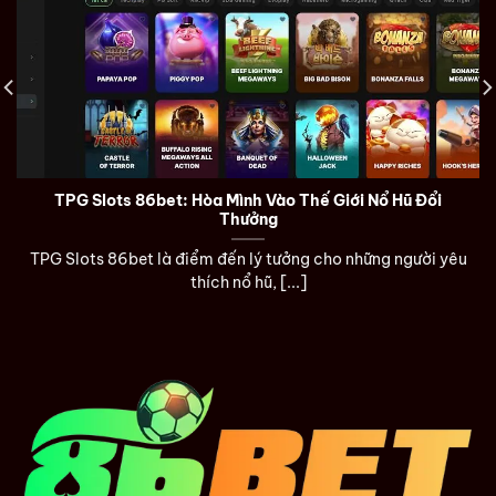
TPG Slots 86bet: Hòa Mình Vào Thế Giới Nổ Hũ Đổi
Thưởng
TPG Slots 86bet là điểm đến lý tưởng cho những người yêu
thích nổ hũ, [...]