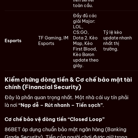
liên server
toàn cầu.
Đầy đủ các
giải Major:
LOL,
CS:GO,
Tỷ lệ kèo
TF Gaming, IM
Dota 2. Kèo
update nhanh
Esports
Esports
Map, Kèo
nhất thị
First Blood,
trường.
Kèo Baron
update theo
giây.
Kiểm chứng dòng tiền & Cơ chế bảo mật tài
chính (Financial Security)
Đây là phần quan trọng nhất. Một nhà cái uy tín phải
là nơi
“Nạp dễ – Rút nhanh – Tiền sạch”
.
Cơ chế bảo vệ dòng tiền “Closed Loop”
86BET áp dụng chuẩn bảo mật ngân hàng (Banking
Grade Security). Tiền của người chơi được giữ trong