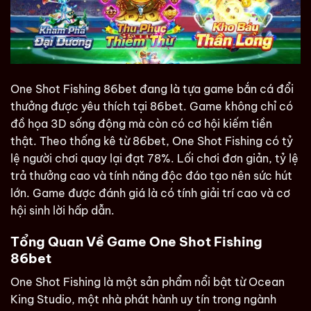
One Shot Fishing 86bet đang là tựa game bắn cá đổi
thưởng được yêu thích tại 86bet. Game không chỉ có
đồ họa 3D sống động mà còn có cơ hội kiếm tiền
thật. Theo thống kê từ
86bet
, One Shot Fishing có tỷ
lệ người chơi quay lại đạt 78%. Lối chơi đơn giản, tỷ lệ
trả thưởng cao và tính năng độc đáo tạo nên sức hút
lớn. Game được đánh giá là có tính giải trí cao và cơ
hội sinh lời hấp dẫn.
Tổng Quan Về Game One Shot Fishing
86bet
One Shot Fishing là một sản phẩm nổi bật từ Ocean
King Studio, một nhà phát hành uy tín trong ngành