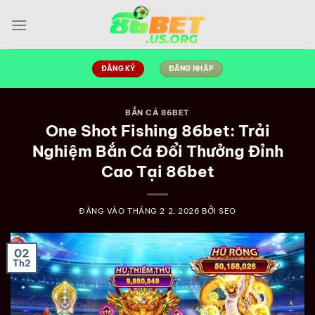
Bỏ
qua
nội
dung
ĐĂNG KÝ
ĐĂNG NHẬP
BẮN CÁ 86BET
One Shot Fishing 86bet: Trải
Nghiệm Bắn Cá Đổi Thưởng Đỉnh
Cao Tại 86bet
ĐĂNG VÀO
THÁNG 2 2, 2026
BỞI
SEO
02
Th2