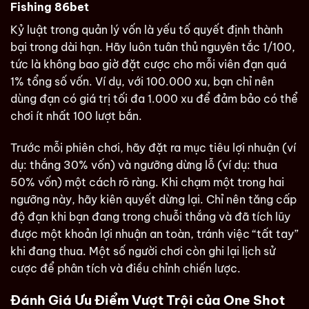
Fishing 86bet
Kỷ luật trong quản lý vốn là yếu tố quyết định thành
bại trong dài hạn. Hãy luôn tuân thủ nguyên tắc 1/100,
tức là không bao giờ đặt cược cho mỗi viên đạn quá
1% tổng số vốn. Ví dụ, với 100.000 xu, bạn chỉ nên
dùng đạn có giá trị tối đa 1.000 xu để đảm bảo có thể
chơi ít nhất 100 lượt bắn.
Trước mỗi phiên chơi, hãy đặt ra mục tiêu lợi nhuận (ví
dụ: thắng 30% vốn) và ngưỡng dừng lỗ (ví dụ: thua
50% vốn) một cách rõ ràng. Khi chạm một trong hai
ngưỡng này, hãy kiên quyết dừng lại. Chỉ nên tăng cấp
độ đạn khi bạn đang trong chuỗi thắng và đã tích lũy
được một khoản lợi nhuận an toàn, tránh việc “tất tay”
khi đang thua. Một số người chơi còn ghi lại lịch sử
cược để phân tích và điều chỉnh chiến lược.
Đánh Giá Ưu Điểm Vượt Trội của One Shot