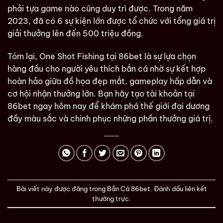
phải tựa game nào cũng duy trì được. Trong năm
2023, đã có 6 sự kiện lớn được tổ chức với tổng giá trị
giải thưởng lên đến 500 triệu đồng.
Tóm lại, One Shot Fishing tại 86bet là sự lựa chọn
hàng đầu cho người yêu thích bắn cá nhờ sự kết hợp
hoàn hảo giữa đồ họa đẹp mắt, gameplay hấp dẫn và
cơ hội nhận thưởng lớn. Bạn hãy tạo tài khoản tại
86bet ngay hôm nay để khám phá thế giới đại dương
đầy màu sắc và chinh phục những phần thưởng giá trị.
Bài viết này được đăng trong
Bắn Cá 86bet
. Đánh dấu
liên kết
thường trực
.