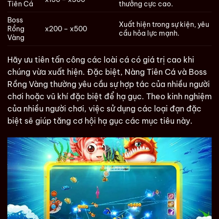
Tiên Cá
thưởng cực cao.
Boss
Xuất hiện trong sự kiện, yêu
Rồng
x200 – x500
cầu hỏa lực mạnh.
Vàng
Hãy ưu tiên tấn công các loài cá có giá trị cao khi
chúng vừa xuất hiện. Đặc biệt, Nàng Tiên Cá và Boss
Rồng Vàng thường yêu cầu sự hợp tác của nhiều người
chơi hoặc vũ khí đặc biệt để hạ gục. Theo kinh nghiệm
của nhiều người chơi, việc sử dụng các loại đạn đặc
biệt sẽ giúp tăng cơ hội hạ gục các mục tiêu này.