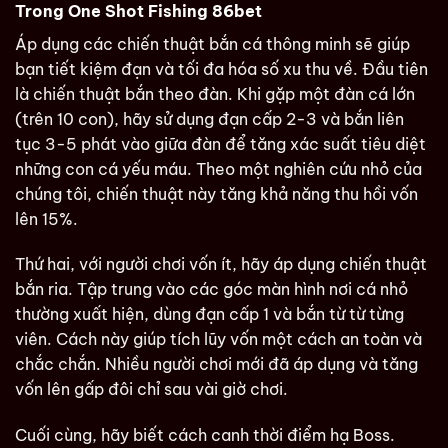
Trong One Shot Fishing 86bet
Áp dụng các chiến thuật bắn cá thông minh sẽ giúp
bạn tiết kiệm đạn và tối đa hóa số xu thu về. Đầu tiên
là chiến thuật bắn theo đàn. Khi gặp một đàn cá lớn
(trên 10 con), hãy sử dụng đạn cấp 2-3 và bắn liên
tục 3-5 phát vào giữa đàn để tăng xác suất tiêu diệt
những con cá yếu máu. Theo một nghiên cứu nhỏ của
chúng tôi, chiến thuật này tăng khả năng thu hồi vốn
lên 15%.
Thứ hai, với người chơi vốn ít, hãy áp dụng chiến thuật
bắn ria. Tập trung vào các góc màn hình nơi cá nhỏ
thường xuất hiện, dùng đạn cấp 1 và bắn từ từ từng
viên. Cách này giúp tích lũy vốn một cách an toàn và
chắc chắn. Nhiều người chơi mới đã áp dụng và tăng
vốn lên gấp đôi chỉ sau vài giờ chơi.
Cuối cùng, hãy biết cách canh thời điểm hạ Boss.