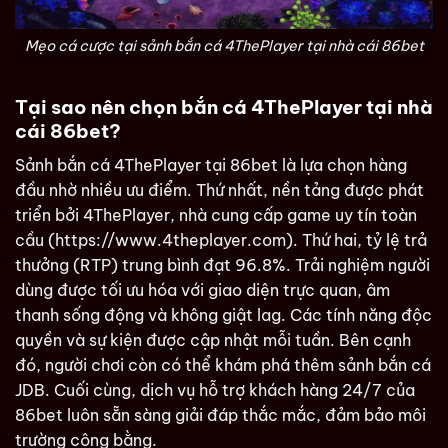
Mẹo cá cược tại sảnh bắn cá 4ThePlayer tại nhà cái 86bet
Tại sao nên chọn bắn cá 4ThePlayer tại nhà
cái 86bet?
Sảnh bắn cá 4ThePlayer tại 86bet là lựa chọn hàng
đầu nhờ nhiều ưu điểm. Thứ nhất, nền tảng được phát
triển bởi 4ThePlayer, nhà cung cấp game uy tín toàn
cầu (https://www.4theplayer.com). Thứ hai, tỷ lệ trả
thưởng (RTP) trung bình đạt 96.8%. Trải nghiệm người
dùng được tối ưu hóa với giao diện trực quan, âm
thanh sống động và không giật lag. Các tính năng độc
quyền và sự kiện được cập nhật mỗi tuần. Bên cạnh
đó, người chơi còn có thể khám phá thêm
sảnh bắn cá
JDB
. Cuối cùng, dịch vụ hỗ trợ khách hàng 24/7 của
86bet luôn sẵn sàng giải đáp thắc mắc, đảm bảo môi
trường công bằng.