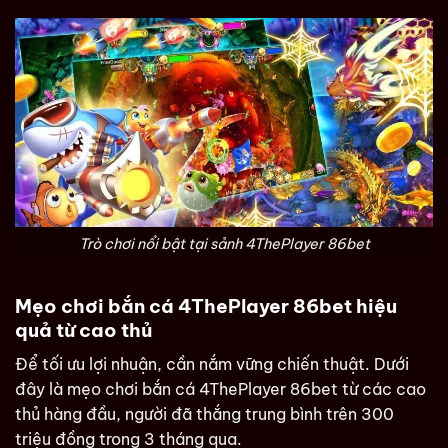
Trò chơi nổi bật tại sảnh 4ThePlayer 86bet
Mẹo chơi bắn cá 4ThePlayer 86bet hiệu
quả từ cao thủ
Để tối ưu lợi nhuận, cần nắm vững chiến thuật. Dưới
đây là mẹo chơi bắn cá 4ThePlayer 86bet từ các cao
thủ hàng đầu, người đã thắng trung bình trên 300
triệu đồng trong 3 tháng qua.