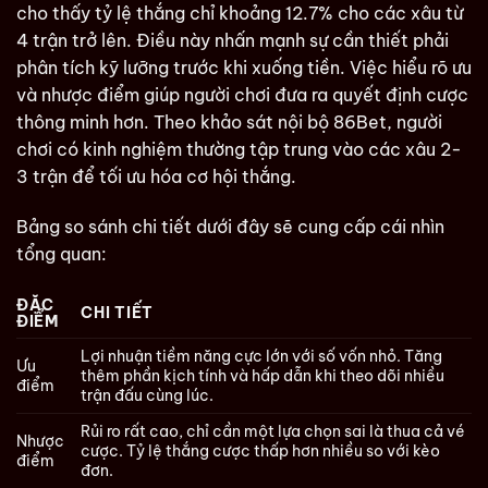
cho thấy tỷ lệ thắng chỉ khoảng 12.7% cho các xâu từ
4 trận trở lên. Điều này nhấn mạnh sự cần thiết phải
phân tích kỹ lưỡng trước khi xuống tiền. Việc hiểu rõ ưu
và nhược điểm giúp người chơi đưa ra quyết định cược
thông minh hơn. Theo khảo sát nội bộ 86Bet, người
chơi có kinh nghiệm thường tập trung vào các xâu 2-
3 trận để tối ưu hóa cơ hội thắng.
Bảng so sánh chi tiết dưới đây sẽ cung cấp cái nhìn
tổng quan:
ĐẶC
CHI TIẾT
ĐIỂM
Lợi nhuận tiềm năng cực lớn với số vốn nhỏ. Tăng
Ưu
thêm phần kịch tính và hấp dẫn khi theo dõi nhiều
điểm
trận đấu cùng lúc.
Rủi ro rất cao, chỉ cần một lựa chọn sai là thua cả vé
Nhược
cược. Tỷ lệ thắng cược thấp hơn nhiều so với kèo
điểm
đơn.