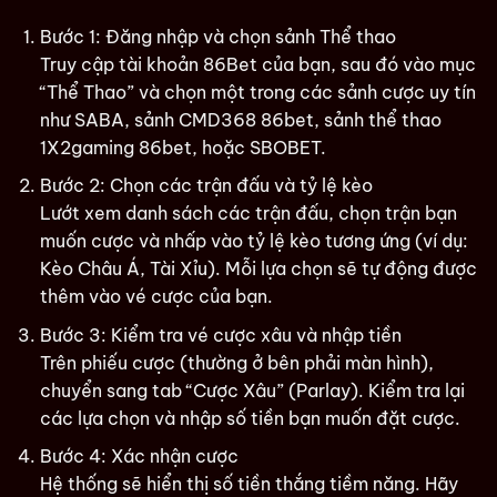
Bước 1: Đăng nhập và chọn sảnh Thể thao
Truy cập tài khoản 86Bet của bạn, sau đó vào mục
“Thể Thao” và chọn một trong các sảnh cược uy tín
như SABA,
sảnh CMD368 86bet
,
sảnh thể thao
1X2gaming 86bet
, hoặc SBOBET.
Bước 2: Chọn các trận đấu và tỷ lệ kèo
Lướt xem danh sách các trận đấu, chọn trận bạn
muốn cược và nhấp vào tỷ lệ kèo tương ứng (ví dụ:
Kèo Châu Á, Tài Xỉu). Mỗi lựa chọn sẽ tự động được
thêm vào vé cược của bạn.
Bước 3: Kiểm tra vé cược xâu và nhập tiền
Trên phiếu cược (thường ở bên phải màn hình),
chuyển sang tab “Cược Xâu” (Parlay). Kiểm tra lại
các lựa chọn và nhập số tiền bạn muốn đặt cược.
Bước 4: Xác nhận cược
Hệ thống sẽ hiển thị số tiền thắng tiềm năng. Hãy