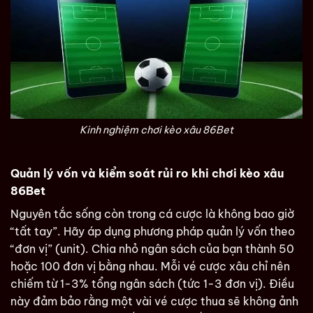
Kinh nghiệm chơi kèo xâu 86Bet
Quản lý vốn và kiểm soát rủi ro khi chơi kèo xâu
86Bet
Nguyên tắc sống còn trong cá cược là không bao giờ
“tất tay”. Hãy áp dụng phương pháp quản lý vốn theo
“đơn vị” (unit). Chia nhỏ ngân sách của bạn thành 50
hoặc 100 đơn vị bằng nhau. Mỗi vé cược xâu chỉ nên
chiếm từ 1-3% tổng ngân sách (tức 1-3 đơn vị). Điều
này đảm bảo rằng một vài vé cược thua sẽ không ảnh