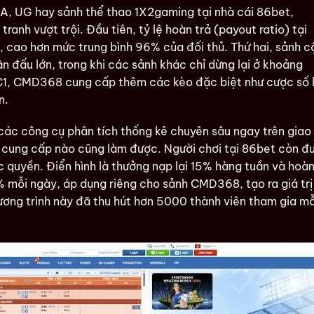
BA, UG hay
sảnh thể thao 1X2gaming tại nhà cái 86bet
,
ranh vượt trội. Đầu tiên, tỷ lệ hoàn trả (payout ratio) tại
ao hơn mức trung bình 96% của đối thủ. Thứ hai, sảnh c
n đấu lớn, trong khi các sảnh khác chỉ dừng lại ở khoảng
 C1, CMD368 cung cấp thêm các kèo đặc biệt như cược số 
n.
ác công cụ phân tích thống kê chuyên sâu ngay trên giao
 cung cấp nào cũng làm được. Người chơi tại 86bet còn đ
 quyền. Điển hình là thưởng nạp lại 15% hàng tuần và hoà
2% mỗi ngày, áp dụng riêng cho sảnh CMD368, tạo ra giá trị
ơng trình này đã thu hút hơn 5000 thành viên tham gia mỗ