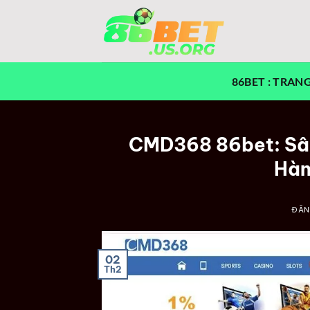
Bỏ
qua
nội
dung
86BET : TRAN
CMD368 86bet: Sân
Hàn
ĐĂN
02
Th2