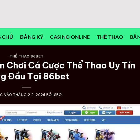
G CHỦ
ĐĂNG KÝ
CASINO ONLINE
THỂ THAO
BẮN
THỂ THAO 86BET
 Chơi Cá Cược Thể Thao Uy Tín
g Đầu Tại 86bet
G VÀO
THÁNG 2 2, 2026
BỞI
SEO