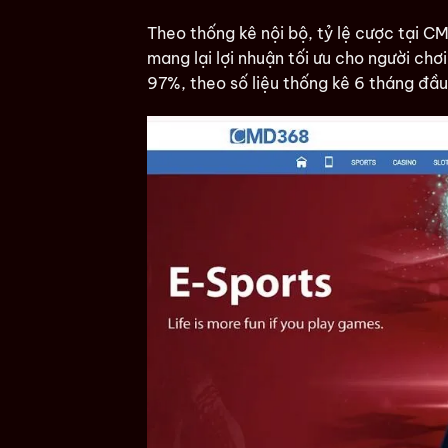
Theo thống kê nội bộ, tỷ lệ cược tại 
mang lại lợi nhuận tối ưu cho người chơ
97%, theo số liệu thống kê 6 tháng đầ