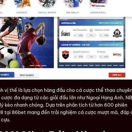
vị thế là lựa chọn hàng đầu cho cá cược thể thao chuyê
 cược đa dạng từ các giải đấu lớn như Ngoại Hạng Anh, N
 lý kèo nhanh chóng. Dựa trên phân tích từ hơn 600 phiên
 tại 86bet mang đến trải nghiệm cá cược mượt mà, đáp 
 cựu.