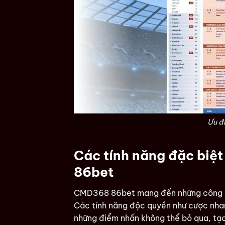
Ưu đ
Các tính năng đặc biệt
86bet
CMD368 86bet mang đến những công cụ c
Các tính năng độc quyền như cược nhanh
những điểm nhấn không thể bỏ qua, tạo