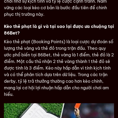
chơi nhờ sự kịch tính và tỷ lệ cược cạnh tranh. Nắm
vững các loại kèo cơ bản là bước đầu tiên để chinh
phục thị trường này.
Kèo thẻ phạt là gì và tại sao lại được ưa chuộng tại
86Bet?
Kèo thẻ phạt (Booking Points) là loại cược dự đoán số
lượng thẻ vàng và thẻ đỏ trong trận đấu. Theo quy
ước phổ biến tại 86Bet, thẻ vàng là 1 điểm, thẻ đỏ là 2
điểm. Một cầu thủ nhận 2 thẻ vàng thành 1 thẻ đỏ sẽ
được tính là 3 điểm. Kèo này hấp dẫn vì tính kịch tính
và có thể phân tích dựa trên dữ liệu. Trong các trận
derby, tỷ lệ trả thưởng thường cao hơn kèo chính,
mang lại cơ hội lợi nhuận hấp dẫn cho người chơi am
hiểu.