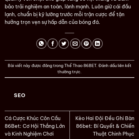
bảo trải nghiệm an toàn, lành mạnh. Luôn giữ cái đầu
lạnh, chuẩn bị kỹ lưỡng trước mỗi trận cược để tận
hưởng trọn vẹn sự hấp dẫn của bóng đá.
Bài viết này được đăng trong
Thể Thao 86BET
. Đánh dấu
liên kết
thường trực
.
SEO
Cá Cược Khúc Côn Cầu
Kèo Hai Đội Đều Ghi Bàn
86Bet: Cơ Hội Thắng Lớn
86bet: Bí Quyết & Chiến
và Kinh Nghiệm Chơi
Thuật Chinh Phục