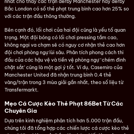
nhất cho thấy các trận derby Manchester hay derby
Bắc London có số thẻ phạt trung bình cao hơn 25% so
với các trận đấu thông thường.
Bên cạnh đó, lối chơi của hai đội cũng là yếu tố quan
trọng. Một đội bóng có lối chơi pressing tầm cao,
không ngại va chạm sẽ có nguy cơ nhận thẻ cao hơn
đội chơi phòng ngự lùi sâu. Phân tích phong cách thi
đấu của các hậu vệ và tiền vệ phòng ngự ‘chém đinh
chặt sắt’ cũng là một gợi ý tốt. Ví dụ, Casemiro của
Manchester United đã nhận trung bình 0.4 thẻ
vàng/trận trong 3 mùa giải gần nhất, theo số liệu từ
Transfermarkt.
Mẹo Cá Cược Kèo Thẻ Phạt 86Bet Từ Các
Chuyên Gia
Dựa trên kinh nghiệm phân tích hơn 5.000 trận đấu,
chúng tôi đã tổng hợp các chiến lược cá cược kèo thẻ