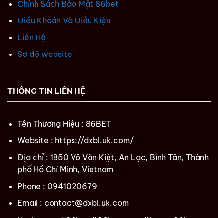
Chính Sách Bảo Mật 86bet
Điều Khoản Và Điều Kiện
Liên Hệ
Sơ đồ website
THÔNG TIN LIÊN HỆ
Tên Thương Hiệu : 86BET
Website : https://dxbl.uk.com/
Địa chỉ : 1850 Võ Văn Kiệt, An Lạc, Bình Tân, Thành
phố Hồ Chí Minh, Vietnam
Phone : 0941020679
Email :
contact@dxbl.uk.com