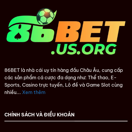
86BET
là nhà cái uy tín hàng đầu Châu Âu, cung cấp
các sản phẩm cá cược đa dạng như: Thể thao, E-
Sports, Casino trực tuyến, Lô đề và Game Slot cùng
nhiều...
Xem thêm
CHÍNH SÁCH VÀ ĐIỀU KHOẢN