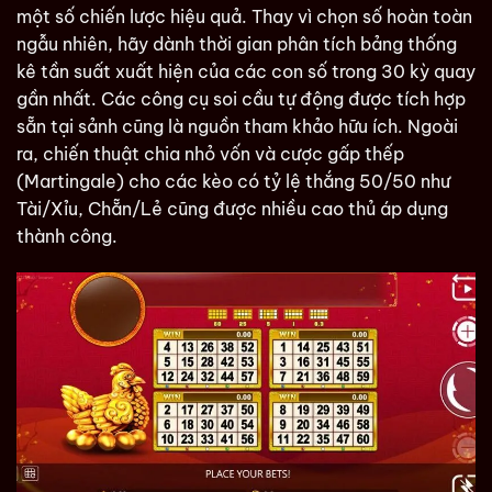
một số chiến lược hiệu quả. Thay vì chọn số hoàn toàn
ngẫu nhiên, hãy dành thời gian phân tích bảng thống
kê tần suất xuất hiện của các con số trong 30 kỳ quay
gần nhất. Các công cụ soi cầu tự động được tích hợp
sẵn tại sảnh cũng là nguồn tham khảo hữu ích. Ngoài
ra, chiến thuật chia nhỏ vốn và cược gấp thếp
(Martingale) cho các kèo có tỷ lệ thắng 50/50 như
Tài/Xỉu, Chẵn/Lẻ cũng được nhiều cao thủ áp dụng
thành công.