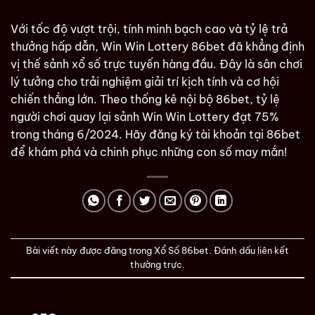
Với tốc độ vượt trội, tính minh bạch cao và tỷ lệ trả
thưởng hấp dẫn, Win Win Lottery 86bet đã khẳng định
vị thế sảnh xổ số trực tuyến hàng đầu. Đây là sân chơi
lý tưởng cho trải nghiệm giải trí kịch tính và cơ hội
chiến thắng lớn. Theo thống kê nội bộ 86bet, tỷ lệ
người chơi quay lại sảnh Win Win Lottery đạt 75%
trong tháng 6/2024. Hãy đăng ký tài khoản tại 86bet
để khám phá và chinh phục những con số may mắn!
Bài viết này được đăng trong
Xổ Số 86bet
. Đánh dấu
liên kết
thường trực
.