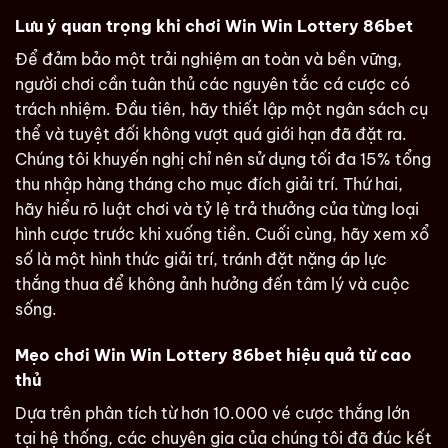
Lưu ý quan trọng khi chơi Win Win Lottery 86bet
Để đảm bảo một trải nghiệm an toàn và bền vững,
người chơi cần tuân thủ các nguyên tắc cá cược có
trách nhiệm. Đầu tiên, hãy thiết lập một ngân sách cụ
thể và tuyệt đối không vượt quá giới hạn đã đặt ra.
Chúng tôi khuyến nghị chỉ nên sử dụng tối đa 15% tổng
thu nhập hàng tháng cho mục đích giải trí. Thứ hai,
hãy hiểu rõ luật chơi và tỷ lệ trả thưởng của từng loại
hình cược trước khi xuống tiền. Cuối cùng, hãy xem xổ
số là một hình thức giải trí, tránh đặt nặng áp lực
thắng thua để không ảnh hưởng đến tâm lý và cuộc
sống.
Mẹo chơi Win Win Lottery 86bet hiệu quả từ cao
thủ
Dựa trên phân tích từ hơn 10.000 vé cược thắng lớn
tại hệ thống, các chuyên gia của chúng tôi đã đúc kết