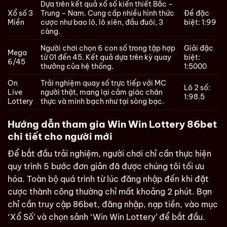
Dựa trên kết quả xổ số kiến thiết Bắc –
Xổ số 3
Trung – Nam. Cung cấp nhiều hình thức
Đề đặc
Miền
cược như bao lô, lô xiên, đầu đuôi, 3
biệt: 1:99
càng.
Người chơi chọn 6 con số trong tập hợp
Giải đặc
Mega
từ 01 đến 45. Kết quả dựa trên kỳ quay
biệt:
6/45
thưởng của hệ thống.
1:5000
On
Trải nghiệm quay số trực tiếp với MC
Lô 2 số:
Live
người thật, mang lại cảm giác chân
1:98.5
Lottery
thực và minh bạch như tại sòng bạc.
Hướng dẫn tham gia Win Win Lottery 86bet
chi tiết cho người mới
Để bắt đầu trải nghiệm, người chơi chỉ cần thực hiện
quy trình 5 bước đơn giản đã được chúng tôi tối ưu
hóa. Toàn bộ quá trình từ lúc đăng nhập đến khi đặt
cược thành công thường chỉ mất khoảng 2 phút. Bạn
chỉ cần truy cập 86bet, đăng nhập, nạp tiền, vào mục
‘Xổ Số’ và chọn sảnh ‘Win Win Lottery’ để bắt đầu.