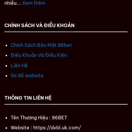
nhiều...
Xem thêm
CHÍNH SÁCH VÀ ĐIỀU KHOẢN
Chính Sách Bảo Mật 86bet
Điều Khoản Và Điều Kiện
Liên Hệ
Sơ đồ website
THÔNG TIN LIÊN HỆ
Tên Thương Hiệu : 86BET
Website : https://dxbl.uk.com/