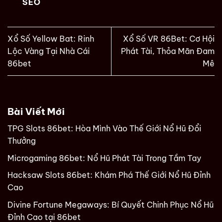
SEO
Xổ Số Yellow Bat: Rinh
Xổ Số VR 86Bet: Cơ Hội
Lộc Vàng Tại Nhà Cái
Phát Tài, Thỏa Mãn Đam
86bet
Mê
Bài Viết Mới
TPG Slots 86bet: Hòa Mình Vào Thế Giới Nổ Hũ Đổi
Thưởng
Microgaming 86bet: Nổ Hũ Phát Tài Trong Tầm Tay
Hacksaw Slots 86bet: Khám Phá Thế Giới Nổ Hũ Đỉnh
Cao
Divine Fortune Megaways: Bí Quyết Chinh Phục Nổ Hũ
Đỉnh Cao tại 86bet