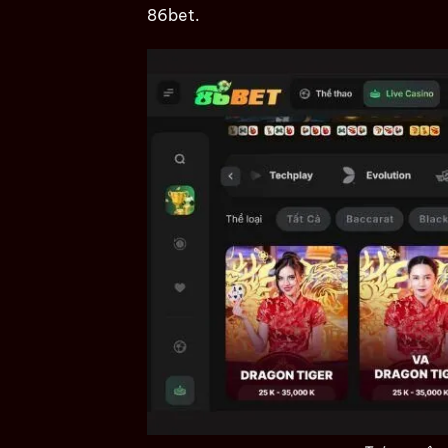
86bet.