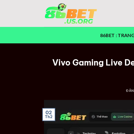
Bỏ
qua
nội
dung
86BET : TRAN
Vivo Gaming Live De
ĐĂN
02
Th2