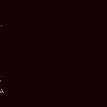
et
g
đầu