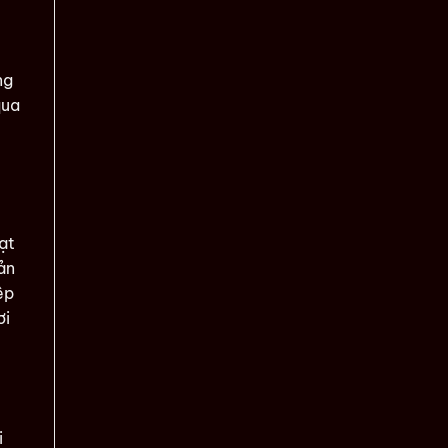
ng
qua
ạt
ản
ệp
ơi
i