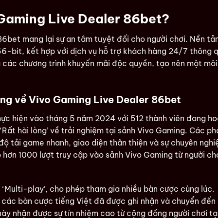
 Gaming Live Dealer 86bet?
86bet mang lại sự an tâm tuyệt đối cho người chơi. Nền tả
-bit, kết hợp với dịch vụ hỗ trợ khách hàng 24/7 thông 
 và các chương trình khuyến mãi độc quyền, tạo nên một môi
ùng về Vivo Gaming Live Dealer 86bet
ực hiện vào tháng 5 năm 2024 với 512 thành viên đang ho
Rất hài lòng’ về trải nghiệm tại sảnh Vivo Gaming. Các ph
 độ tải game nhanh, giao diện thân thiện và sự chuyên nghi
 hơn 1000 lượt truy cập vào sảnh Vivo Gaming từ người ch
g ‘Multi-play’, cho phép tham gia nhiều bàn cược cùng lúc.
 các bàn cược tiếng Việt đã được ghi nhận và chuyển đến
ày nhận được sự tín nhiệm cao từ cộng đồng người chơi tạ