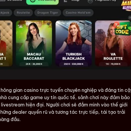
hông gian casino trực tuyến chuyên nghiệp và đáng tin cậ
nhà cung cấp game uy tín quốc tế, sảnh chơi này đảm bảo
livestream hiện đại. Người chơi sẽ đắm mình vào thế giới
ững dealer quyến rũ và tương tác trực tiếp, tái tạo trải
hàng đầu.