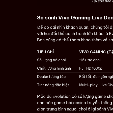
Tại sao nên
So sánh Vivo Gaming Live Dea
Để có cái nhìn khách quan, chúng tôi đ
với hai đối thủ cạnh tranh lớn khác là 
Bạn cũng có thể tham khảo thêm về
sả
TIÊU CHÍ
VIVO GAMING (T
Số lượng trò chơi
~15+ trò chơi
Chất lượng hình ảnh
Full HD 1080p
Dealer tương tác
Rất tốt, đa ngôn ng
Tính năng đặc biệt
Multi-play, Live Ch
Mặc dù Evolution có số lượng game sho
cho các game bài casino truyền thống n
gian trung bình người chơi ở lại sảnh V