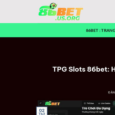
Bỏ
qua
nội
dung
86BET : TRAN
TPG Slots 86bet: 
ĐĂN
02
Th2