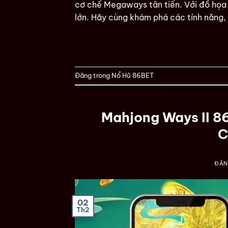
cơ chế Megaways tân tiến. Với đồ họa
lớn. Hãy cùng khám phá các tính năng, 
Đăng trong
Nổ Hũ 86BET
Mahjong Ways II 8
C
ĐĂN
02
Th2