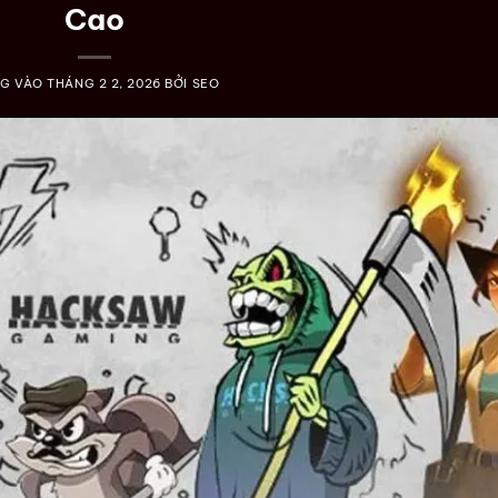
Cao
G VÀO
THÁNG 2 2, 2026
BỞI
SEO