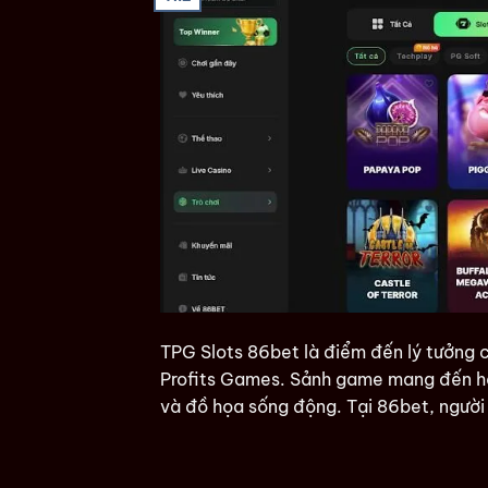
TPG Slots 86bet là điểm đến lý tưởng c
Profits Games. Sảnh game mang đến hàn
và đồ họa sống động. Tại 86bet, người