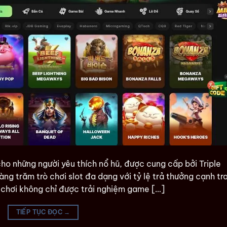
ho những người yêu thích nổ hũ, được cung cấp bởi Triple
g trăm trò chơi slot đa dạng với tỷ lệ trả thưởng cạnh tr
 chơi không chỉ được trải nghiệm game […]
TIẾP TỤC ĐỌC
→