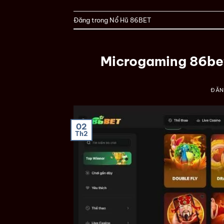
Đăng trong
Nổ Hũ 86BET
Microgaming 86bet
ĐĂN
02
Th2