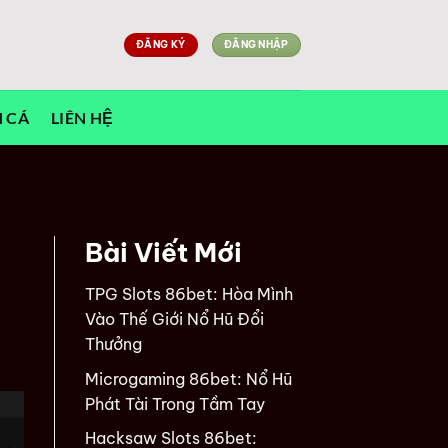
ĐĂNG KÝ
ĐĂNG NHẬP
 CÁ
LIÊN HỆ
Bài Viết Mới
TPG Slots 86bet: Hòa Mình
Vào Thế Giới Nổ Hũ Đổi
Thưởng
Microgaming 86bet: Nổ Hũ
Phát Tài Trong Tầm Tay
Hacksaw Slots 86bet: