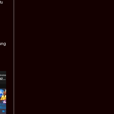
ứu
ung