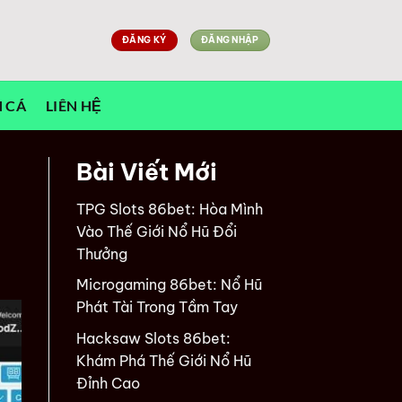
ĐĂNG KÝ
ĐĂNG NHẬP
 CÁ
LIÊN HỆ
Bài Viết Mới
TPG Slots 86bet: Hòa Mình
Vào Thế Giới Nổ Hũ Đổi
Thưởng
Microgaming 86bet: Nổ Hũ
Phát Tài Trong Tầm Tay
Hacksaw Slots 86bet:
Khám Phá Thế Giới Nổ Hũ
Đỉnh Cao