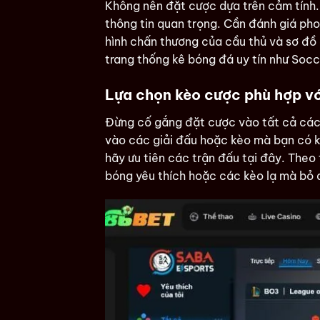
Không nên đặt cược dựa trên cảm tính. 
thông tin quan trọng. Cần đánh giá phon
hình chấn thương của cầu thủ và sơ đồ 
trang thống kê bóng đá uy tín như So
Lựa chọn kèo cược phù hợp vớ
Đừng cố gắng đặt cược vào tất cả các 
vào các giải đấu hoặc kèo mà bạn có k
hãy ưu tiên các trận đấu tại đây. Theo
bóng yêu thích hoặc các kèo lạ mà bỏ 