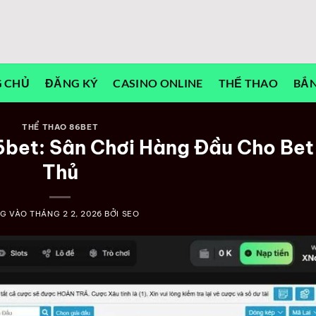
G CHỦ
ĐĂNG KÝ
CASINO ONLINE
THỂ THAO
BẮN
THỂ THAO 86BET
bet: Sân Chơi Hàng Đầu Cho Bet
Thủ
G VÀO
THÁNG 2 2, 2026
BỞI
SEO