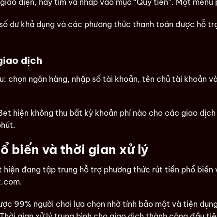
iao diện, hãy tìm và nhấp vào mục “Quỹ tiền”. Một menu ph
g số dư khả dụng và các phương thức thanh toán được hỗ trợ.
giao dịch
: chọn ngân hàng, nhập số tài khoản, tên chủ tài khoản và 
et hiện không thu bất kỳ khoản phí nào cho các giao dịch r
phút.
 biến và thời gian xử lý
t
hiện đang tập trung hỗ trợ phương thức rút tiền phổ biến v
k.com.
c 99% người chơi lựa chọn nhờ tính bảo mật và tiện dụng. 
gian xử lý trung bình cho giao dịch thành công đầu tiên 