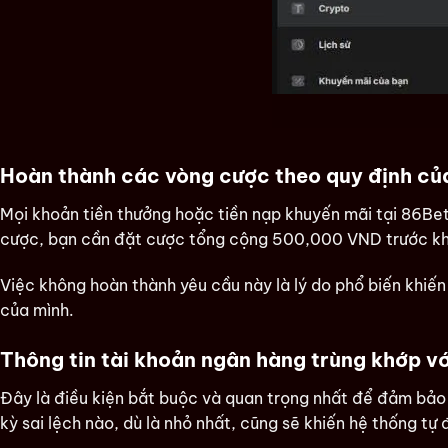
Hoàn thành các vòng cược theo quy định củ
Mọi khoản tiền thưởng hoặc tiền nạp khuyến mãi tại 86Be
cược, bạn cần đặt cược tổng cộng 500,000 VND trước khi 
Việc không hoàn thành yêu cầu này là lý do phổ biến khiến 
của mình.
Thông tin tài khoản ngân hàng trùng khớp vớ
Đây là điều kiện bắt buộc và quan trọng nhất để đảm bảo 
kỳ sai lệch nào, dù là nhỏ nhất, cũng sẽ khiến hệ thống tự 