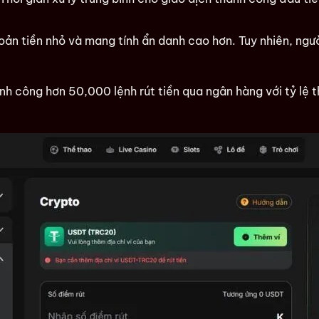
oản tiền nhỏ và mang tính ẩn danh cao hơn. Tuy nhiên, ngư
nh công hơn 50,000 lệnh rút tiền qua ngân hàng với tỷ lệ 