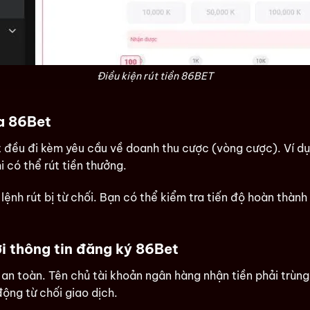
Điều kiện rút tiền 86BET
a 86Bet
t đều đi kèm yêu cầu về doanh thu cược (vòng cược). Ví d
có thể rút tiền thưởng.
lệnh rút bị từ chối. Bạn có thể kiểm tra tiến độ hoàn thành
i thông tin đăng ký 86Bet
an toàn. Tên chủ tài khoản ngân hàng nhận tiền phải trùng
động từ chối giao dịch.