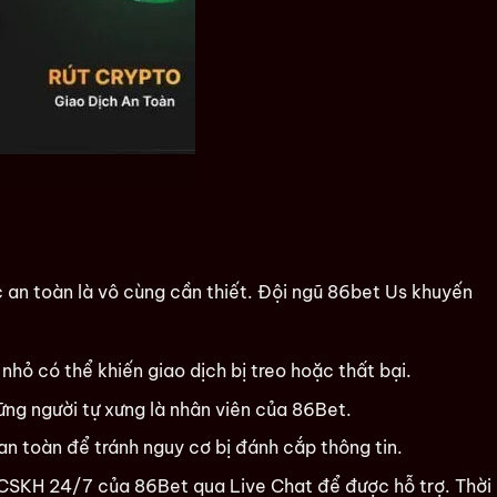
c an toàn là vô cùng cần thiết. Đội ngũ 86bet Us khuyến
 nhỏ có thể khiến giao dịch bị treo hoặc thất bại.
ững người tự xưng là nhân viên của 86Bet.
an toàn để tránh nguy cơ bị đánh cắp thông tin.
ận CSKH 24/7 của 86Bet qua Live Chat để được hỗ trợ. Thời