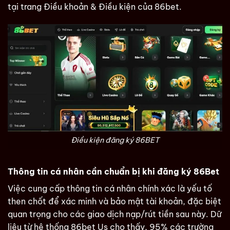
tại trang
Điều khoản & Điều kiện
của 86bet.
Điều kiện đăng ký 86BET
Thông tin cá nhân cần chuẩn bị khi đăng ký 86Bet
Việc cung cấp thông tin cá nhân chính xác là yếu tố
then chốt để xác minh và bảo mật tài khoản, đặc biệt
quan trọng cho các giao dịch nạp/rút tiền sau này. Dữ
liệu từ hệ thống 86bet Us cho thấy, 95% các trường