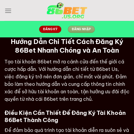
Bỏ
qua
nội
dung
ĐĂNG KÝ
ĐĂNG NHẬP
Hướng Dẫn Chi Tiết Cách Đăng Ký
86Bet Nhanh Chóng và An Toàn
Tạo tài khoản 86bet mở ra cánh cửa đến thế giới cá
cược hấp dẫn. Với hướng dẫn chi tiết từ 86bet Us,
việc đăng ký trở nên đơn giản, chỉ mất vài phút. Đảm
bảo làm theo hướng dẫn và cung cấp thông tin chính
xác để sở hữu tài khoản an toàn, tận hưởng ưu đãi độc
quyền từ nhà cái
86bet
trên trang chủ.
Điều Kiện Cần Thiết Để Đăng Ký Tài Khoản
86Bet Thành Công
Để đảm bảo quá trình tạo tài khoản diễn ra suôn sẻ và