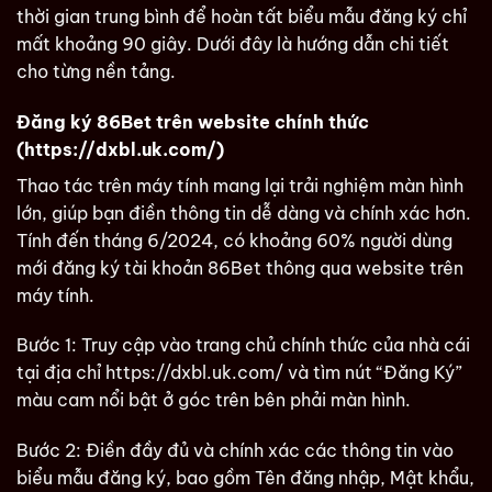
thời gian trung bình để hoàn tất biểu mẫu đăng ký chỉ
mất khoảng 90 giây. Dưới đây là hướng dẫn chi tiết
cho từng nền tảng.
Đăng ký 86Bet trên website chính thức
(https://dxbl.uk.com/)
Thao tác trên máy tính mang lại trải nghiệm màn hình
lớn, giúp bạn điền thông tin dễ dàng và chính xác hơn.
Tính đến tháng 6/2024, có khoảng 60% người dùng
mới đăng ký tài khoản 86Bet thông qua website trên
máy tính.
Bước 1: Truy cập vào trang chủ chính thức của nhà cái
tại địa chỉ
https://dxbl.uk.com/
và tìm nút “Đăng Ký”
màu cam nổi bật ở góc trên bên phải màn hình.
Bước 2: Điền đầy đủ và chính xác các thông tin vào
biểu mẫu đăng ký, bao gồm Tên đăng nhập, Mật khẩu,